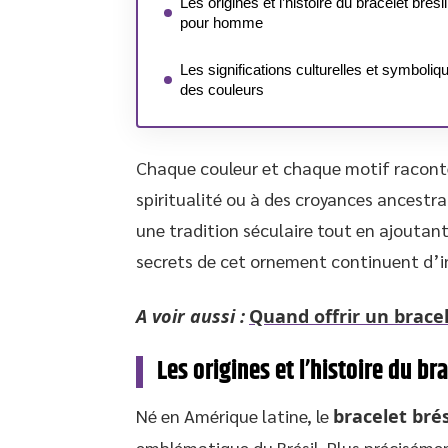
Les origines et l’histoire du bracelet brési
pour homme
Les significations culturelles et symboliq
des couleurs
Chaque couleur et chaque motif raconte 
spiritualité ou à des croyances ancestral
une tradition séculaire tout en ajoutant
secrets de cet ornement continuent d’in
A voir aussi :
Quand offrir un brac
Les origines et l’histoire du b
Né en Amérique latine, le
bracelet brés
emblématique du Brésil. Plus précisément