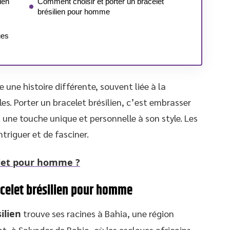
lien
Comment choisir et porter un bracelet
brésilien pour homme
ues
une histoire différente, souvent liée à la
es. Porter un bracelet brésilien, c’est embrasser
 une touche unique et personnelle à son style. Les
triguer et de fasciner.
elet pour homme ?
racelet brésilien pour homme
ilien
trouve ses racines à Bahia, une région
, à Salvador de Bahia, où les esclaves africains