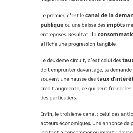
Le premier, c’est le
canal de la dema
publique
ou une baisse des
impôts
met
entreprises. Résultat : la
consommati
affiche une progression tangible.
Le deuxième circuit, c’est celui des
taux
doit emprunter davantage, la demande s
souvent une hausse des
taux d’intérê
crédit augmente, ce qui peut freiner le
des particuliers.
Enfin, le troisième canal : celui des ant
acteurs économiques. Une annonce de po
incitant à consommer ou investir davant